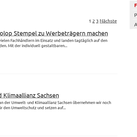
P
1
2
3
Nächste
A
Colop Stempel zu Werbeträgern machen
 vielen Fachhändlern im Einsatz und landen tagtäglich auf den
en. Mit der individuell gestaltbaren...
 Klimaallianz Sachsen
 an der Umwelt- und Klimaallianz Sachsen übernehmen wir noch
r den Umweltschutz und setzen auf...