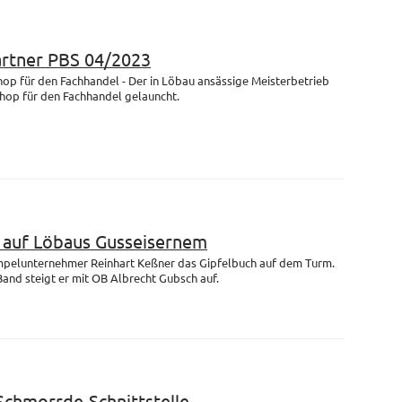
artner PBS 04/2023
op für den Fachhandel - Der in Löbau ansässige Meisterbetrieb
Shop für den Fachhandel gelauncht.
m auf Löbaus Gusseisernem
empelunternehmer Reinhart Keßner das Gipfelbuch auf dem Turm.
and steigt er mit OB Albrecht Gubsch auf.
 Schmorrde-Schnittstelle