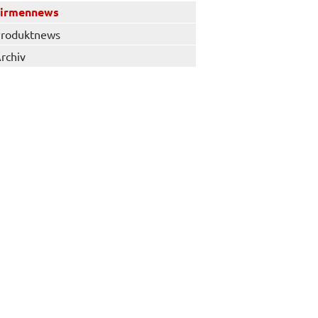
Firmennews
roduktnews
rchiv