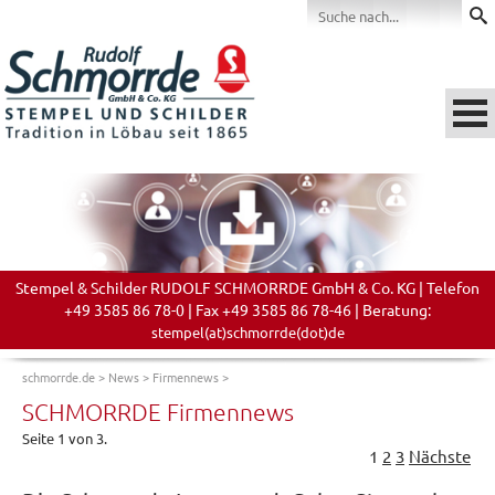
Stempel & Schilder RUDOLF SCHMORRDE GmbH & Co. KG | Telefon
+49 3585 86 78-0 | Fax +49 3585 86 78-46 | Beratung:
stempel(at)schmorrde(dot)de
schmorrde.de
>
News
>
Firmennews
>
SCHMORRDE Firmennews
Seite 1 von 3.
1
2
3
Nächste