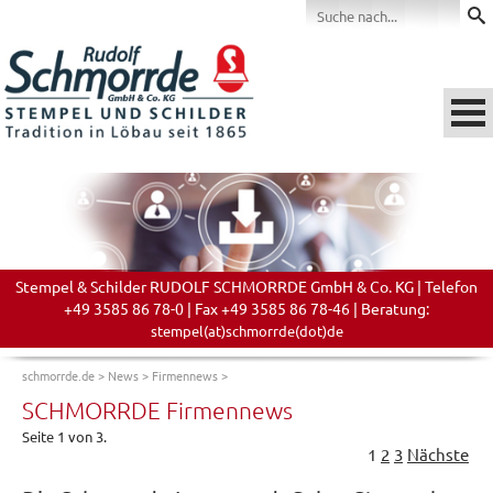
Stempel & Schilder RUDOLF SCHMORRDE GmbH & Co. KG | Telefon
+49 3585 86 78-0 | Fax +49 3585 86 78-46 | Beratung:
stempel(at)schmorrde(dot)de
schmorrde.de
>
News
>
Firmennews
>
SCHMORRDE Firmennews
Seite 1 von 3.
1
2
3
Nächste