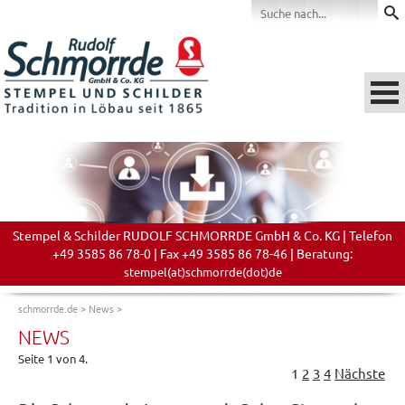
Stempel & Schilder RUDOLF SCHMORRDE GmbH & Co. KG | Telefon
+49 3585 86 78-0 | Fax +49 3585 86 78-46 | Beratung:
stempel(at)schmorrde(dot)de
schmorrde.de
>
News
>
NEWS
Seite 1 von 4.
1
2
3
4
Nächste