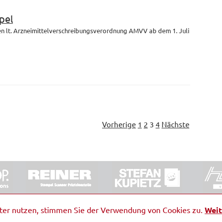
pel
en lt. Arzneimittelverschreibungsverordnung AMVV ab dem 1. Juli
Vorherige
1
2
3
4
Nächste
ORRDE GmbH & Co. KG
|
Impressum
|
Barrierefreiheit
|
Ko
iter nutzen, stimmen Sie der Verwendung von Cookies zu.
Weit