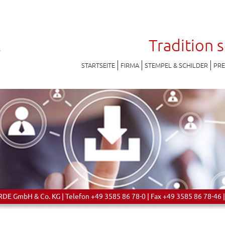
Tradition 
STARTSEITE
FIRMA
STEMPEL & SCHILDER
PR
 GmbH & Co. KG | Telefon +49 3585 86 78-0 | Fax +49 3585 86 78-46 |