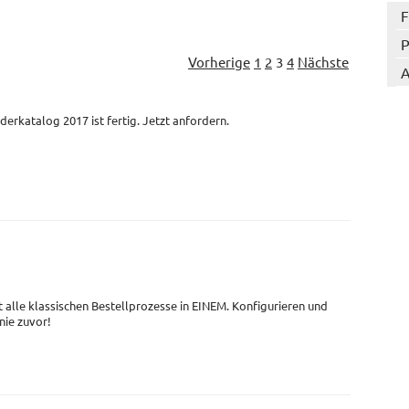
F
P
Vorherige
1
2
3
4
Nächste
A
derkatalog 2017 ist fertig. Jetzt anfordern.
t alle klassischen Bestellprozesse in EINEM. Konfigurieren und
 nie zuvor!