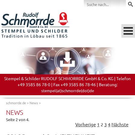
Stempel & Schilder RUDOLF SCHMORRDE GmbH & Co. KG | Telefon
+49 3585 86 78-0 | Fax +49 3585 86 78-46 | Beratung:
stempel(at)schmorrde(dot)de
schmorrde.de
>
News
>
NEWS
Seite 2 von 4.
Vorherige
1
2
3
4
Nächste