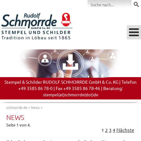
Stempel & Schilder RUDOLF SCHMORRDE GmbH & Co. KG | Telefon
+49 3585 86 78-0 | Fax +49 3585 86 78-46 | Beratung:
stempel(at)schmorrde(dot)de
schmorrde.de
>
News
>
NEWS
Seite 1 von 4.
1
2
3
4
Nächste