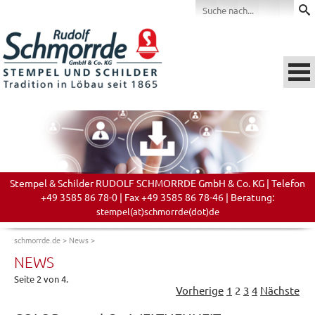
Stempel & Schilder RUDOLF SCHMORRDE GmbH & Co. KG | Telefon
+49 3585 86 78-0 | Fax +49 3585 86 78-46 | Beratung:
stempel(at)schmorrde(dot)de
schmorrde.de
>
News
>
NEWS
Seite 2 von 4.
Vorherige
1
2
3
4
Nächste