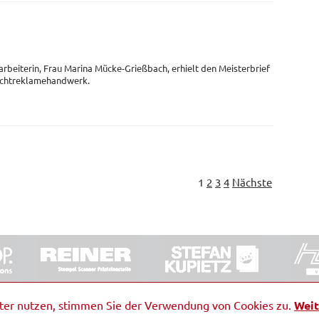
arbeiterin, Frau Marina Mücke-Grießbach, erhielt den Meisterbrief
Lichtreklamehandwerk.
1
2
3
4
Nächste
ORRDE GmbH & Co. KG
|
Impressum
|
Barrierefreiheit
|
Ko
iter nutzen, stimmen Sie der Verwendung von Cookies zu.
Weit