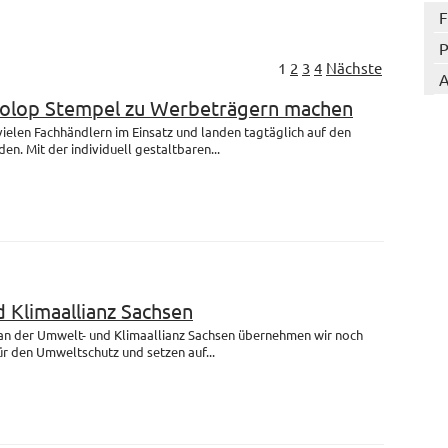
F
P
1
2
3
4
Nächste
A
Colop Stempel zu Werbeträgern machen
 vielen Fachhändlern im Einsatz und landen tagtäglich auf den
en. Mit der individuell gestaltbaren...
 Klimaallianz Sachsen
 an der Umwelt- und Klimaallianz Sachsen übernehmen wir noch
r den Umweltschutz und setzen auf...