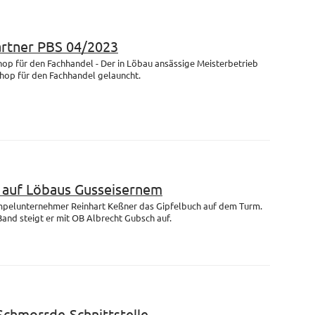
artner PBS 04/2023
op für den Fachhandel - Der in Löbau ansässige Meisterbetrieb
Shop für den Fachhandel gelauncht.
m auf Löbaus Gusseisernem
empelunternehmer Reinhart Keßner das Gipfelbuch auf dem Turm.
and steigt er mit OB Albrecht Gubsch auf.
 Schmorrde-Schnittstelle