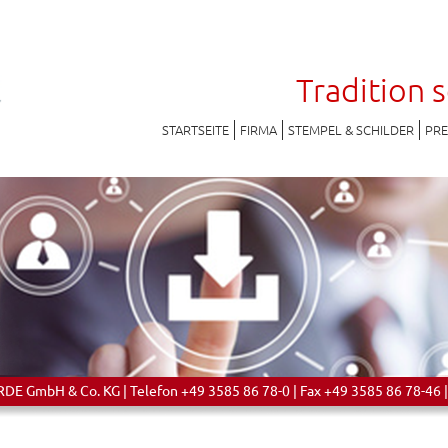
Tradition 
STARTSEITE
FIRMA
STEMPEL & SCHILDER
PR
 GmbH & Co. KG | Telefon +49 3585 86 78-0 | Fax +49 3585 86 78-46 |