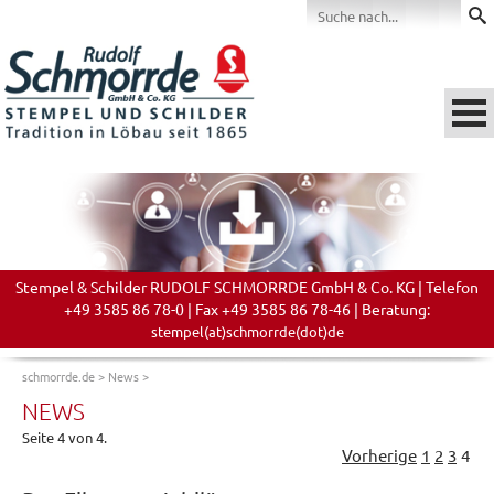
Stempel & Schilder RUDOLF SCHMORRDE GmbH & Co. KG | Telefon
+49 3585 86 78-0 | Fax +49 3585 86 78-46 | Beratung:
stempel(at)schmorrde(dot)de
schmorrde.de
>
News
>
NEWS
Seite 4 von 4.
Vorherige
1
2
3
4