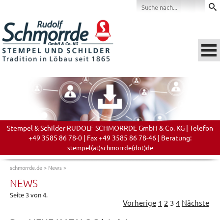
Stempel & Schilder RUDOLF SCHMORRDE GmbH & Co. KG | Telefon
+49 3585 86 78-0 | Fax +49 3585 86 78-46 | Beratung:
stempel(at)schmorrde(dot)de
schmorrde.de
>
News
>
NEWS
Seite 3 von 4.
Vorherige
1
2
3
4
Nächste