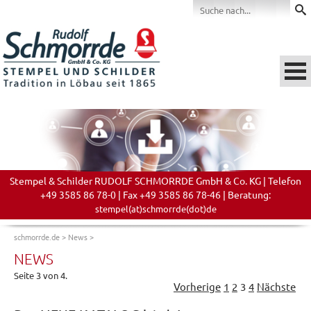
Stempel & Schilder RUDOLF SCHMORRDE GmbH & Co. KG | Telefon
+49 3585 86 78-0 | Fax +49 3585 86 78-46 | Beratung:
stempel(at)schmorrde(dot)de
schmorrde.de
>
News
>
NEWS
Seite 3 von 4.
Vorherige
1
2
3
4
Nächste