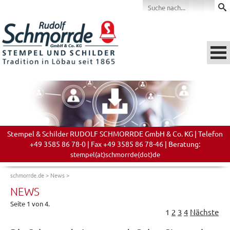
Stempel & Schilder RUDOLF SCHMORRDE GmbH & Co. KG | Telefon
+49 3585 86 78-0 | Fax +49 3585 86 78-46 | Beratung:
stempel(at)schmorrde(dot)de
schmorrde.de
>
News
>
NEWS
Seite 1 von 4.
1
2
3
4
Nächste