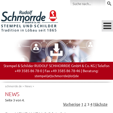
Stempel & Schilder RUDOLF SCHMORRDE GmbH & Co. KG | Telefon
+49 3585 86 78-0 | Fax +49 3585 86 78-46 | Beratung:
stempel(at)schmorrde(dot)de
schmorrde.de
>
News
>
NEWS
Seite 3 von 4.
Vorherige
1
2
3
4
Nächste