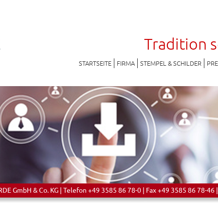
Tradition 
STARTSEITE
FIRMA
STEMPEL & SCHILDER
PR
 GmbH & Co. KG | Telefon +49 3585 86 78-0 | Fax +49 3585 86 78-46 |