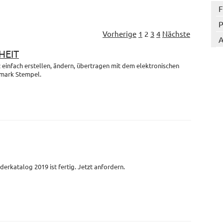
F
P
Vorherige
1
2
3
4
Nächste
A
HEIT
einfach erstellen, ändern, übertragen mit dem elektronischen
mark Stempel.
derkatalog 2019 ist fertig. Jetzt anfordern.