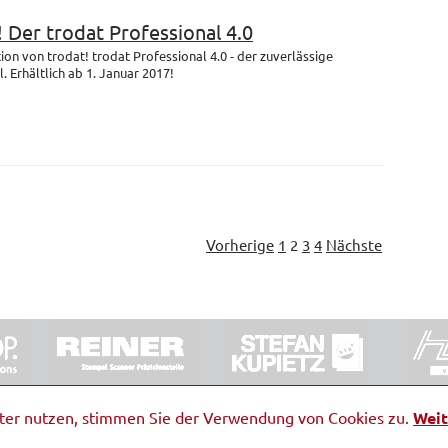
! Der trodat Professional 4.0
on von trodat! trodat Professional 4.0 - der zuverlässige
 Erhältlich ab 1. Januar 2017!
Vorherige
1
2
3
4
Nächste
ORRDE GmbH & Co. KG
|
Impressum
|
Barrierefreiheit
|
Ko
iter nutzen, stimmen Sie der Verwendung von Cookies zu.
Weit