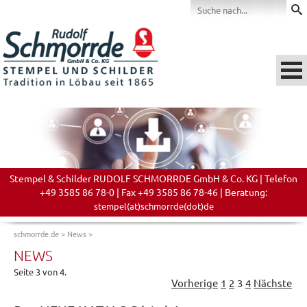
Stempel & Schilder RUDOLF SCHMORRDE GmbH & Co. KG | Telefon
+49 3585 86 78-0 | Fax +49 3585 86 78-46 | Beratung:
stempel(at)schmorrde(dot)de
schmorrde.de
>
News
>
NEWS
Seite 3 von 4.
Vorherige
1
2
3
4
Nächste