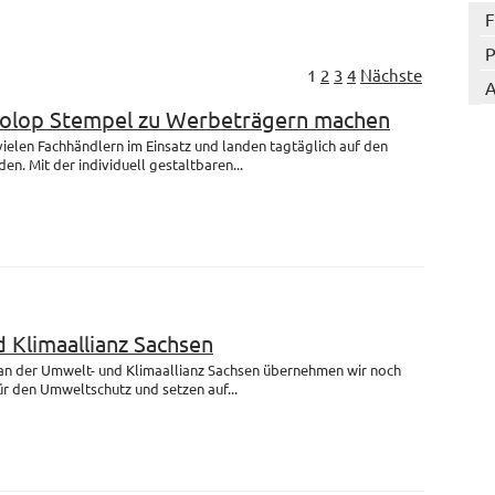
F
P
1
2
3
4
Nächste
A
Colop Stempel zu Werbeträgern machen
 vielen Fachhändlern im Einsatz und landen tagtäglich auf den
en. Mit der individuell gestaltbaren...
 Klimaallianz Sachsen
 an der Umwelt- und Klimaallianz Sachsen übernehmen wir noch
r den Umweltschutz und setzen auf...