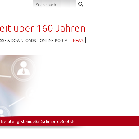
seit über 160 Jahren
ESSE & DOWNLOADS
ONLINE-PORTAL
NEWS
 Beratung:
stempel(at)schmorrde(dot)de