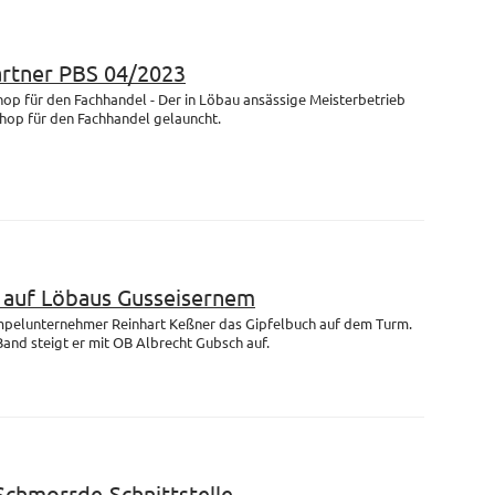
artner PBS 04/2023
op für den Fachhandel - Der in Löbau ansässige Meisterbetrieb
Shop für den Fachhandel gelauncht.
m auf Löbaus Gusseisernem
empelunternehmer Reinhart Keßner das Gipfelbuch auf dem Turm.
and steigt er mit OB Albrecht Gubsch auf.
 Schmorrde-Schnittstelle