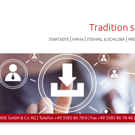
Tradition 
STARTSEITE
FIRMA
STEMPEL & SCHILDER
PR
 GmbH & Co. KG | Telefon +49 3585 86 78-0 | Fax +49 3585 86 78-46 |