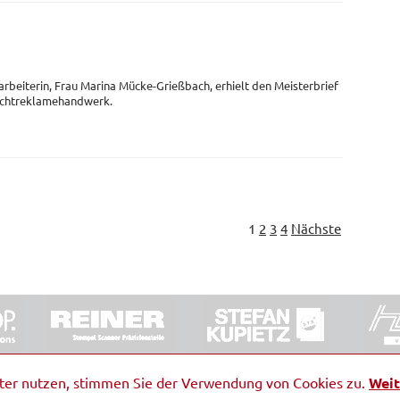
arbeiterin, Frau Marina Mücke-Grießbach, erhielt den Meisterbrief
Lichtreklamehandwerk.
1
2
3
4
Nächste
ORRDE GmbH & Co. KG
|
Impressum
|
Barrierefreiheit
|
Ko
iter nutzen, stimmen Sie der Verwendung von Cookies zu.
Weit