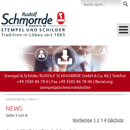
Stempel & Schilder RUDOLF SCHMORRDE GmbH & Co. KG | Telefon
+49 3585 86 78-0 | Fax +49 3585 86 78-46 | Beratung:
stempel(at)schmorrde(dot)de
schmorrde.de
>
News
>
NEWS
Seite 3 von 4.
Vorherige
1
2
3
4
Nächste