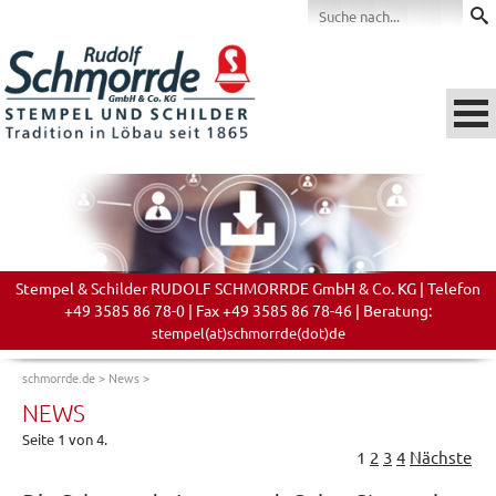
Stempel & Schilder RUDOLF SCHMORRDE GmbH & Co. KG | Telefon
+49 3585 86 78-0 | Fax +49 3585 86 78-46 | Beratung:
stempel(at)schmorrde(dot)de
schmorrde.de
>
News
>
NEWS
Seite 1 von 4.
1
2
3
4
Nächste