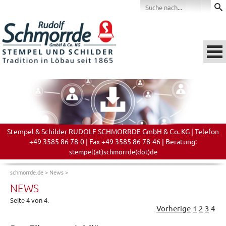
Stempel & Schilder RUDOLF SCHMORRDE GmbH & Co. KG | Telefon
+49 3585 86 78-0 | Fax +49 3585 86 78-46 | Beratung:
stempel(at)schmorrde(dot)de
schmorrde.de
>
News
>
NEWS
Seite 4 von 4.
Vorherige
1
2
3
4