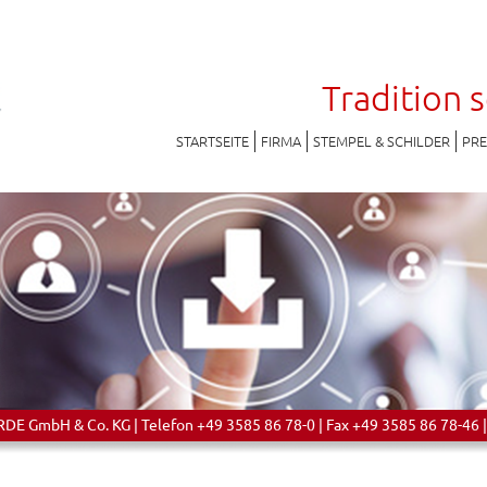
Tradition 
STARTSEITE
FIRMA
STEMPEL & SCHILDER
PR
 GmbH & Co. KG | Telefon +49 3585 86 78-0 | Fax +49 3585 86 78-46 |