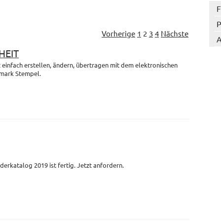
F
P
Vorherige
1
2
3
4
Nächste
A
HEIT
einfach erstellen, ändern, übertragen mit dem elektronischen
mark Stempel.
derkatalog 2019 ist fertig. Jetzt anfordern.