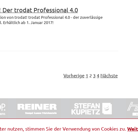
! Der trodat Professional 4.0
on von trodat! trodat Professional 4.0 - der zuverlässige
 Erhältlich ab 1. Januar 2017!
Vorherige
1
2
3
4
Nächste
ORRDE GmbH & Co. KG
|
Impressum
|
Barrierefreiheit
|
Ko
iter nutzen, stimmen Sie der Verwendung von Cookies zu.
Weit