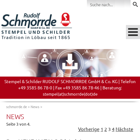
Stempel & Schilder RUDOLF SCHMORRDE GmbH & Co. KG | Telefon
+49 3585 86 78-0 | Fax +49 3585 86 78-46 | Beratung:
stempel(at)schmorrde(dot)de
schmorrde.de
>
News
>
NEWS
Seite 3 von 4.
Vorherige
1
2
3
4
Nächste