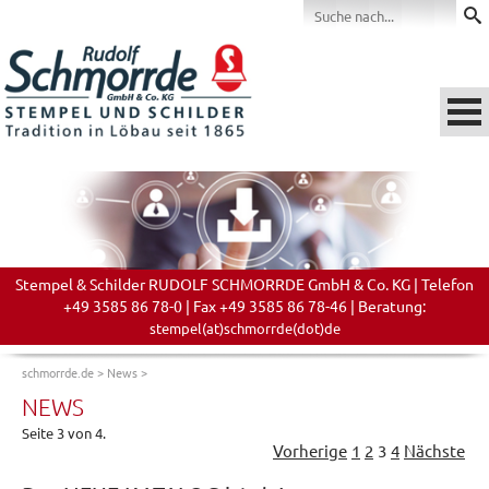
Stempel & Schilder RUDOLF SCHMORRDE GmbH & Co. KG | Telefon
+49 3585 86 78-0 | Fax +49 3585 86 78-46 | Beratung:
stempel(at)schmorrde(dot)de
schmorrde.de
>
News
>
NEWS
Seite 3 von 4.
Vorherige
1
2
3
4
Nächste