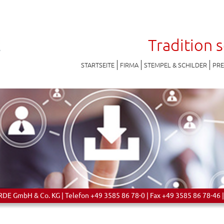
Tradition 
STARTSEITE
FIRMA
STEMPEL & SCHILDER
PR
 GmbH & Co. KG | Telefon +49 3585 86 78-0 | Fax +49 3585 86 78-46 |