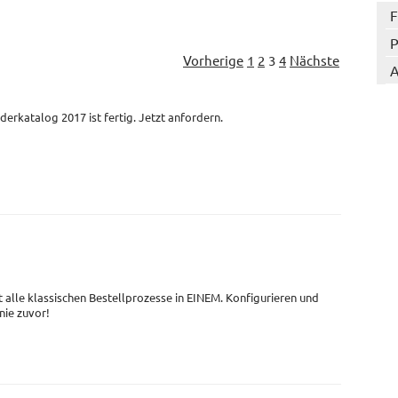
F
P
Vorherige
1
2
3
4
Nächste
A
derkatalog 2017 ist fertig. Jetzt anfordern.
t alle klassischen Bestellprozesse in EINEM. Konfigurieren und
 nie zuvor!