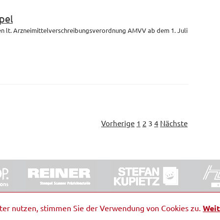
pel
en lt. Arzneimittelverschreibungsverordnung AMVV ab dem 1. Juli
Vorherige
1
2
3
4
Nächste
ORRDE GmbH & Co. KG
|
Impressum
|
Barrierefreiheit
|
Ko
iter nutzen, stimmen Sie der Verwendung von Cookies zu.
Weit