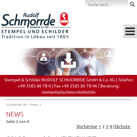
Stempel & Schilder RUDOLF SCHMORRDE GmbH & Co. KG | Telefon
+49 3585 86 78-0 | Fax +49 3585 86 78-46 | Beratung:
stempel(at)schmorrde(dot)de
schmorrde.de
>
News
>
NEWS
Seite 2 von 4.
Vorherige
1
2
3
4
Nächste