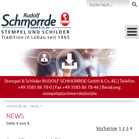
Stempel & Schilder RUDOLF SCHMORRDE GmbH & Co. KG | Telefon
+49 3585 86 78-0 | Fax +49 3585 86 78-46 | Beratung:
stempel(at)schmorrde(dot)de
schmorrde.de
>
News
>
NEWS
Seite 4 von 4.
Vorherige
1
2
3
4