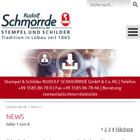
Stempel & Schilder RUDOLF SCHMORRDE GmbH & Co. KG | Telefon
+49 3585 86 78-0 | Fax +49 3585 86 78-46 | Beratung:
stempel(at)schmorrde(dot)de
schmorrde.de
>
News
>
NEWS
Seite 1 von 4.
1
2
3
4
Nächste