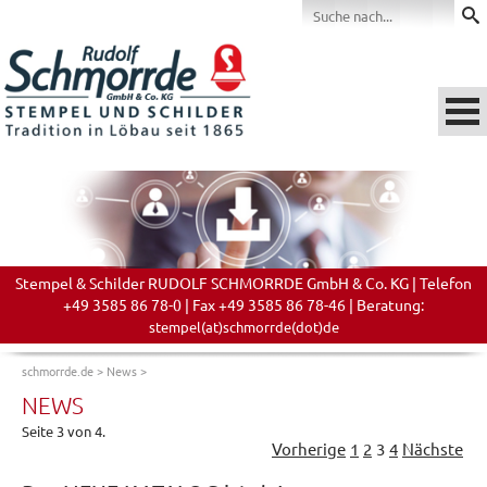
Stempel & Schilder RUDOLF SCHMORRDE GmbH & Co. KG | Telefon
+49 3585 86 78-0 | Fax +49 3585 86 78-46 | Beratung:
stempel(at)schmorrde(dot)de
schmorrde.de
>
News
>
NEWS
Seite 3 von 4.
Vorherige
1
2
3
4
Nächste