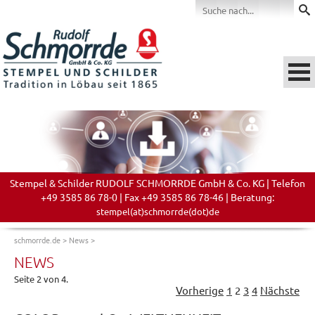
Stempel & Schilder RUDOLF SCHMORRDE GmbH & Co. KG | Telefon
+49 3585 86 78-0 | Fax +49 3585 86 78-46 | Beratung:
stempel(at)schmorrde(dot)de
schmorrde.de
>
News
>
NEWS
Seite 2 von 4.
Vorherige
1
2
3
4
Nächste