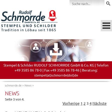
Stempel & Schilder RUDOLF SCHMORRDE GmbH & Co. KG | Telefon
+49 3585 86 78-0 | Fax +49 3585 86 78-46 | Beratung:
stempel(at)schmorrde(dot)de
schmorrde.de
>
News
>
NEWS
Seite 3 von 4.
Vorherige
1
2
3
4
Nächste