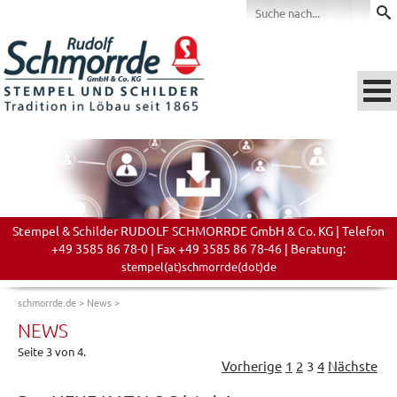
Stempel & Schilder RUDOLF SCHMORRDE GmbH & Co. KG | Telefon
+49 3585 86 78-0 | Fax +49 3585 86 78-46 | Beratung:
stempel(at)schmorrde(dot)de
schmorrde.de
>
News
>
NEWS
Seite 3 von 4.
Vorherige
1
2
3
4
Nächste