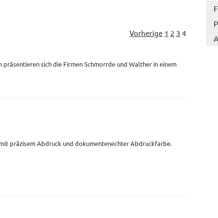
F
P
Vorherige
1
2
3
4
A
 präsentieren sich die Firmen Schmorrde und Walther in einem
 mit präzisem Abdruck und dokumentenechter Abdruckfarbe.