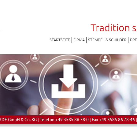
Tradition 
STARTSEITE
FIRMA
STEMPEL & SCHILDER
PR
 GmbH & Co. KG | Telefon +49 3585 86 78-0 | Fax +49 3585 86 78-46 |