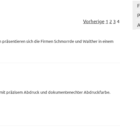
F
P
Vorherige
1
2
3
4
A
 präsentieren sich die Firmen Schmorrde und Walther in einem
 mit präzisem Abdruck und dokumentenechter Abdruckfarbe.