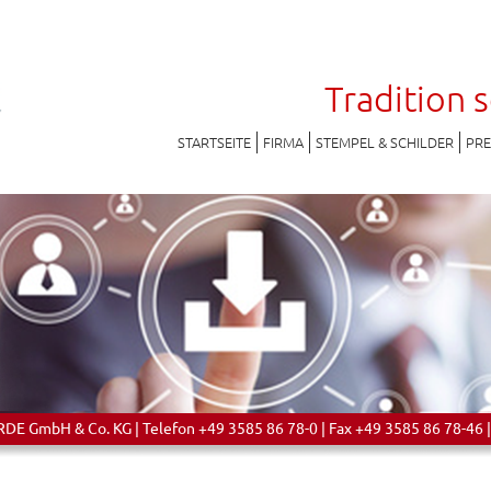
Tradition 
STARTSEITE
FIRMA
STEMPEL & SCHILDER
PR
 GmbH & Co. KG | Telefon +49 3585 86 78-0 | Fax +49 3585 86 78-46 |