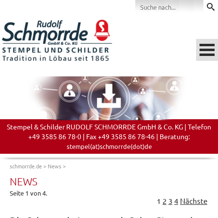
Stempel & Schilder RUDOLF SCHMORRDE GmbH & Co. KG | Telefon
+49 3585 86 78-0 | Fax +49 3585 86 78-46 | Beratung:
stempel(at)schmorrde(dot)de
schmorrde.de
>
News
>
NEWS
Seite 1 von 4.
1
2
3
4
Nächste