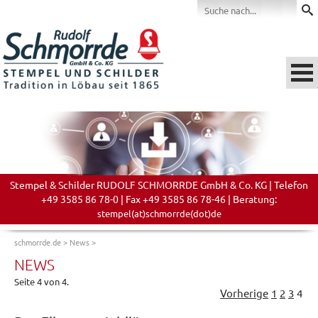
Stempel & Schilder RUDOLF SCHMORRDE GmbH & Co. KG | Telefon
+49 3585 86 78-0 | Fax +49 3585 86 78-46 | Beratung:
stempel(at)schmorrde(dot)de
schmorrde.de
>
News
>
NEWS
Seite 4 von 4.
Vorherige
1
2
3
4