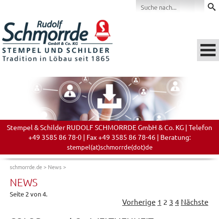
Stempel & Schilder RUDOLF SCHMORRDE GmbH & Co. KG | Telefon
+49 3585 86 78-0 | Fax +49 3585 86 78-46 | Beratung:
stempel(at)schmorrde(dot)de
schmorrde.de
>
News
>
NEWS
Seite 2 von 4.
Vorherige
1
2
3
4
Nächste