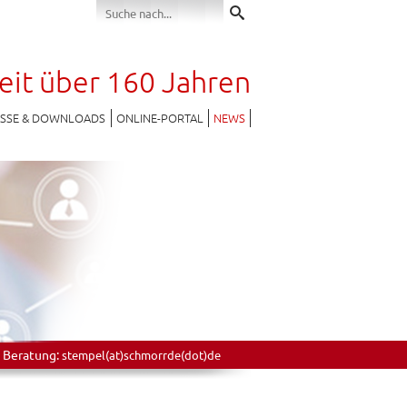
seit über 160 Jahren
ESSE & DOWNLOADS
ONLINE-PORTAL
NEWS
 Beratung:
stempel(at)schmorrde(dot)de