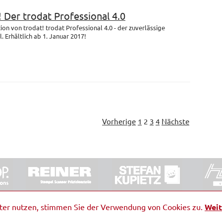
! Der trodat Professional 4.0
on von trodat! trodat Professional 4.0 - der zuverlässige
 Erhältlich ab 1. Januar 2017!
Vorherige
1
2
3
4
Nächste
ORRDE GmbH & Co. KG
|
Impressum
|
Barrierefreiheit
|
Ko
iter nutzen, stimmen Sie der Verwendung von Cookies zu.
Weit