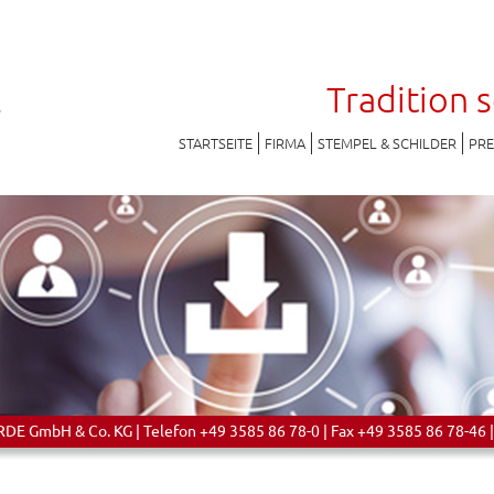
Tradition 
STARTSEITE
FIRMA
STEMPEL & SCHILDER
PR
 GmbH & Co. KG | Telefon +49 3585 86 78-0 | Fax +49 3585 86 78-46 |