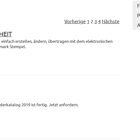
F
P
Vorherige
1
2
3
4
Nächste
A
HEIT
einfach erstellen, ändern, übertragen mit dem elektronischen
mark Stempel.
derkatalog 2019 ist fertig. Jetzt anfordern.