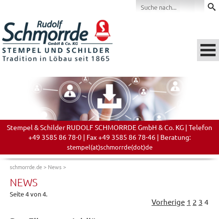
Stempel & Schilder RUDOLF SCHMORRDE GmbH & Co. KG | Telefon
+49 3585 86 78-0 | Fax +49 3585 86 78-46 | Beratung:
stempel(at)schmorrde(dot)de
schmorrde.de
>
News
>
NEWS
Seite 4 von 4.
Vorherige
1
2
3
4