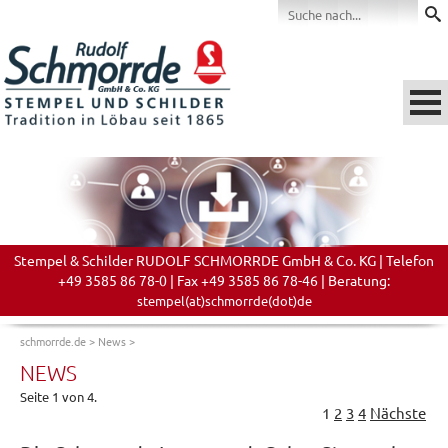
Stempel & Schilder RUDOLF SCHMORRDE GmbH & Co. KG | Telefon
+49 3585 86 78-0 | Fax +49 3585 86 78-46 | Beratung:
stempel(at)schmorrde(dot)de
schmorrde.de
>
News
>
NEWS
Seite 1 von 4.
1
2
3
4
Nächste