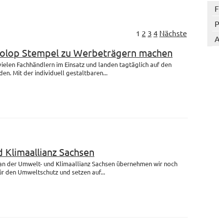
F
P
1
2
3
4
Nächste
A
Colop Stempel zu Werbeträgern machen
 vielen Fachhändlern im Einsatz und landen tagtäglich auf den
en. Mit der individuell gestaltbaren...
 Klimaallianz Sachsen
 an der Umwelt- und Klimaallianz Sachsen übernehmen wir noch
r den Umweltschutz und setzen auf...