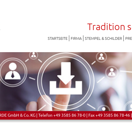
Tradition 
STARTSEITE
FIRMA
STEMPEL & SCHILDER
PR
 GmbH & Co. KG | Telefon +49 3585 86 78-0 | Fax +49 3585 86 78-46 |