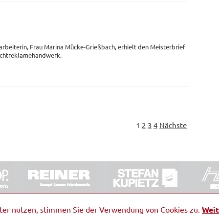
arbeiterin, Frau Marina Mücke-Grießbach, erhielt den Meisterbrief
Lichtreklamehandwerk.
1
2
3
4
Nächste
ORRDE GmbH & Co. KG
|
Impressum
|
Barrierefreiheit
|
Ko
iter nutzen, stimmen Sie der Verwendung von Cookies zu.
Weit