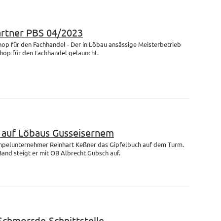
artner PBS 04/2023
op für den Fachhandel - Der in Löbau ansässige Meisterbetrieb
Shop für den Fachhandel gelauncht.
m auf Löbaus Gusseisernem
empelunternehmer Reinhart Keßner das Gipfelbuch auf dem Turm.
and steigt er mit OB Albrecht Gubsch auf.
 Schmorrde-Schnittstelle