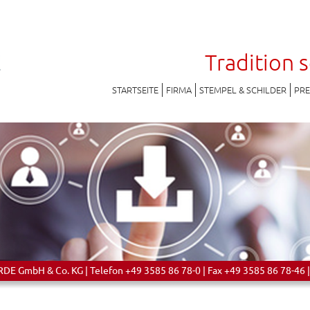
Tradition 
STARTSEITE
FIRMA
STEMPEL & SCHILDER
PR
 GmbH & Co. KG | Telefon +49 3585 86 78-0 | Fax +49 3585 86 78-46 |