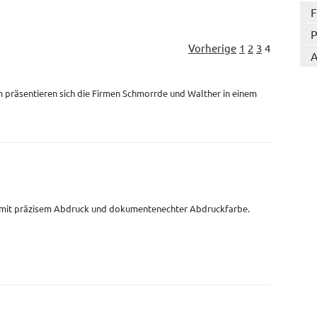
F
P
Vorherige
1
2
3
4
A
 präsentieren sich die Firmen Schmorrde und Walther in einem
 mit präzisem Abdruck und dokumentenechter Abdruckfarbe.