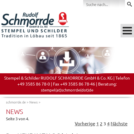
Stempel & Schilder RUDOLF SCHMORRDE GmbH & Co. KG | Telefon
+49 3585 86 78-0 | Fax +49 3585 86 78-46 | Beratung:
stempel(at)schmorrde(dot)de
schmorrde.de
>
News
>
NEWS
Seite 3 von 4.
Vorherige
1
2
3
4
Nächste