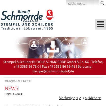
Stempel & Schilder RUDOLF SCHMORRDE GmbH & Co. KG | Telefon
+49 3585 86 78-0 | Fax +49 3585 86 78-46 | Beratung:
stempel(at)schmorrde(dot)de
schmorrde.de
>
News
>
NEWS
Seite 3 von 4.
Vorherige
1
2
3
4
Nächste