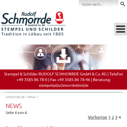
Stempel & Schilder RUDOLF SCHMORRDE GmbH & Co. KG | Telefon
+49 3585 86 78-0 | Fax +49 3585 86 78-46 | Beratung:
stempel(at)schmorrde(dot)de
schmorrde.de
>
News
>
NEWS
Seite 4 von 4.
Vorherige
1
2
3
4