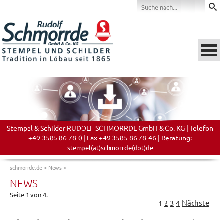
Stempel & Schilder RUDOLF SCHMORRDE GmbH & Co. KG | Telefon
+49 3585 86 78-0 | Fax +49 3585 86 78-46 | Beratung:
stempel(at)schmorrde(dot)de
schmorrde.de
>
News
>
NEWS
Seite 1 von 4.
1
2
3
4
Nächste