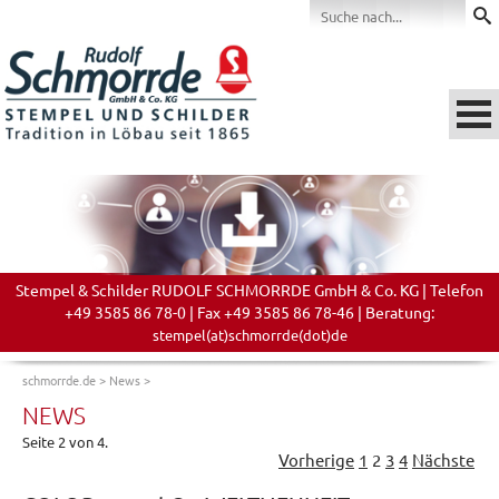
Stempel & Schilder RUDOLF SCHMORRDE GmbH & Co. KG | Telefon
+49 3585 86 78-0 | Fax +49 3585 86 78-46 | Beratung:
stempel(at)schmorrde(dot)de
schmorrde.de
>
News
>
NEWS
Seite 2 von 4.
Vorherige
1
2
3
4
Nächste