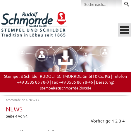
Stempel & Schilder RUDOLF SCHMORRDE GmbH & Co. KG | Telefon
+49 3585 86 78-0 | Fax +49 3585 86 78-46 | Beratung:
stempel(at)schmorrde(dot)de
schmorrde.de
>
News
>
NEWS
Seite 4 von 4.
Vorherige
1
2
3
4