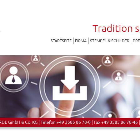
Tradition 
STARTSEITE
FIRMA
STEMPEL & SCHILDER
PR
 GmbH & Co. KG | Telefon +49 3585 86 78-0 | Fax +49 3585 86 78-46 |