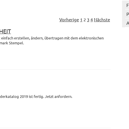
F
P
Vorherige
1
2
3
4
Nächste
A
HEIT
einfach erstellen, ändern, übertragen mit dem elektronischen
mark Stempel.
derkatalog 2019 ist fertig. Jetzt anfordern.