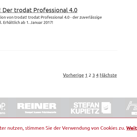
! Der trodat Professional 4.0
on von trodat! trodat Professional 4.0 - der zuverlässige
 Erhältlich ab 1. Januar 2017!
Vorherige
1
2
3
4
Nächste
ORRDE GmbH & Co. KG
|
Impressum
|
Barrierefreiheit
|
Ko
iter nutzen, stimmen Sie der Verwendung von Cookies zu.
Weit