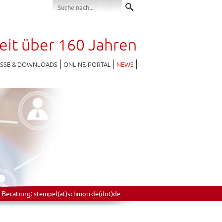
seit über 160 Jahren
ESSE & DOWNLOADS
ONLINE-PORTAL
NEWS
 Beratung:
stempel(at)schmorrde(dot)de