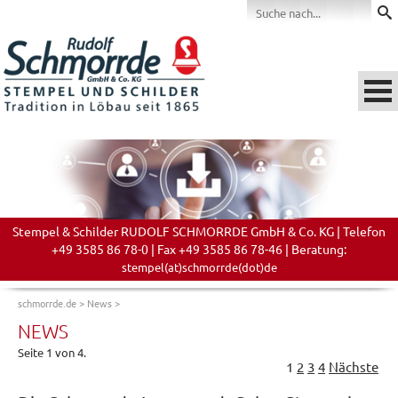
Stempel & Schilder RUDOLF SCHMORRDE GmbH & Co. KG | Telefon
+49 3585 86 78-0 | Fax +49 3585 86 78-46 | Beratung:
stempel(at)schmorrde(dot)de
schmorrde.de
>
News
>
NEWS
Seite 1 von 4.
1
2
3
4
Nächste