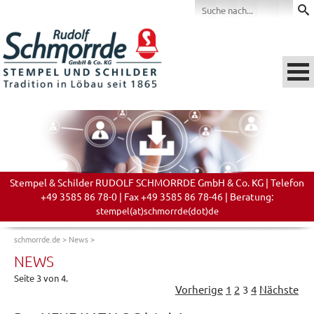
Stempel & Schilder RUDOLF SCHMORRDE GmbH & Co. KG | Telefon
+49 3585 86 78-0 | Fax +49 3585 86 78-46 | Beratung:
stempel(at)schmorrde(dot)de
schmorrde.de
>
News
>
NEWS
Seite 3 von 4.
Vorherige
1
2
3
4
Nächste